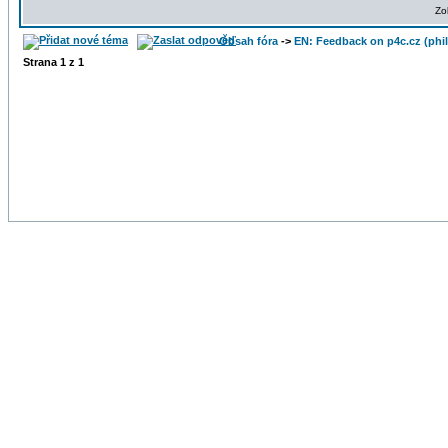
Zo
Obsah fóra
->
EN: Feedback on p4c.cz (phil
Strana
1
z
1