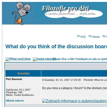
Filozofie pro děti
v centru pozornosti … myšLenka
FAQ
Hledat
What do you think of the discussion boa
Obsah fóra
->
EN: Feedback on p4c.cz (phil
Autor(ka)
Petr Bauman
Zaslal(a): 30. 01. 2007 17:26:39
Předmět: What do you 
Do you miss a category / forum? Is the division (so
Založen(a): 29.1.2007
Příspěvky: 288
Město: České Budějovice
Návrat nahoru