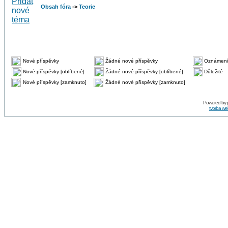
Obsah fóra
->
Teorie
Nové příspěvky
Žádné nové příspěvky
Oznámen
Nové příspěvky [oblíbené]
Žádné nové příspěvky [oblíbené]
Důležité
Nové příspěvky [zamknuto]
Žádné nové příspěvky [zamknuto]
Powered by
tvorba w