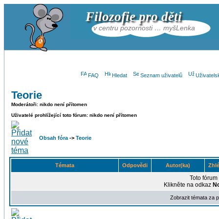
Filozofie pro děti
v centru pozornosti … myšLenka
FAQ
Hledat
Seznam uživatelů
Uživatels
Teorie
Moderátoři: nikdo není přítomen
Uživatelé prohlížející toto fórum: nikdo není přítomen
Obsah fóra
->
Teorie
Témata
Odpovědi
Autor(ka)
Zhl
Toto fórum
Klikněte na odkaz
N
Zobrazit témata za 