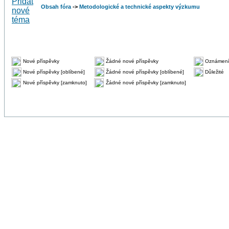
Obsah fóra
->
Metodologické a technické aspekty výzkumu
Nové příspěvky
Žádné nové příspěvky
Oznámen
Nové příspěvky [oblíbené]
Žádné nové příspěvky [oblíbené]
Důležité
Nové příspěvky [zamknuto]
Žádné nové příspěvky [zamknuto]