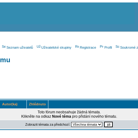
Seznam uživatelů
Uživatelské skupiny
Registrace
Profil
Soukromé z
umu
Autor(ka)
Zhlédnuto
Toto fórum neobsahuje žádná témata.
Klikněte na odkaz
Nové téma
pro přidání nového tématu.
Zobrazit témata za předchozí: