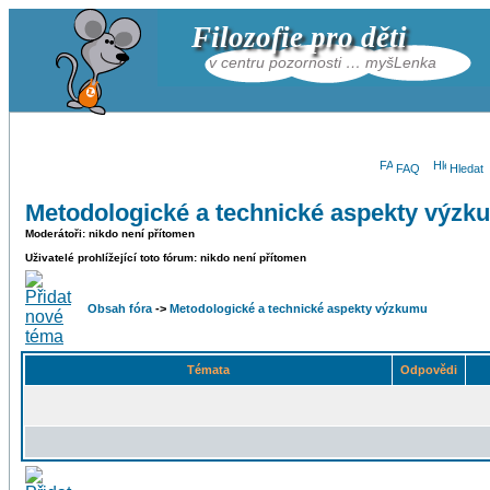
Filozofie pro děti
v centru pozornosti … myšLenka
FAQ
Hledat
Metodologické a technické aspekty výzk
Moderátoři: nikdo není přítomen
Uživatelé prohlížející toto fórum: nikdo není přítomen
Obsah fóra
->
Metodologické a technické aspekty výzkumu
Témata
Odpovědi