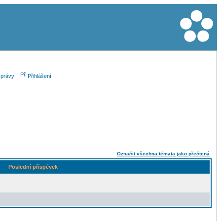
právy
Přihlášení
Označit všechna témata jako přečtená
Poslední příspěvek