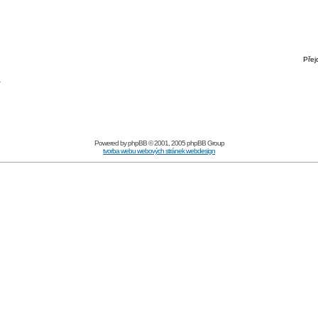
Přej
í
Powered by
phpBB
© 2001, 2005 phpBB Group
tvorba webu webových stránek webdesign