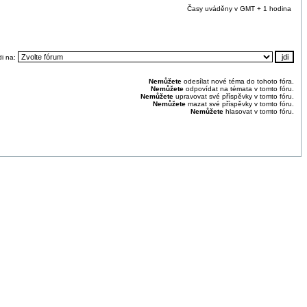
Časy uváděny v GMT + 1 hodina
di na:
Nemůžete
odesílat nové téma do tohoto fóra.
Nemůžete
odpovídat na témata v tomto fóru.
Nemůžete
upravovat své příspěvky v tomto fóru.
Nemůžete
mazat své příspěvky v tomto fóru.
Nemůžete
hlasovat v tomto fóru.