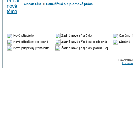
Obsah fóra
->
Bakalářské a diplomové práce
Nové příspěvky
Žádné nové příspěvky
Oznámen
Nové příspěvky [oblíbené]
Žádné nové příspěvky [oblíbené]
Důležité
Nové příspěvky [zamknuto]
Žádné nové příspěvky [zamknuto]
Powered by
tvorba w