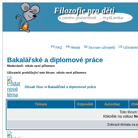
Filozofie pro děti
v centru pozornosti … myšLenka
FAQ
Hledat
Seznam uživatelů
Uživatels
Bakalářské a diplomové práce
Moderátoři: nikdo není přítomen
Uživatelé prohlížející toto fórum: nikdo není přítomen
Obsah fóra
->
Bakalářské a diplomové práce
Témata
Odpovědi
Autor(ka)
Zhl
Toto fórum
Klikněte na odkaz
N
Zobrazit témata za 