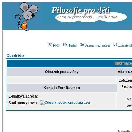
Filozofie pro děti
v centru pozornosti … myšLenka
FAQ
Hledat
Seznam uživatelů
Uživatels
Obsah fóra
Informace
Obrázek postavičky
Vše o už
Založen
Příspě
Kontakt Petr Bauman
E-mailová adresa:
Mě
Soukromá zpráva:
W
Powered by