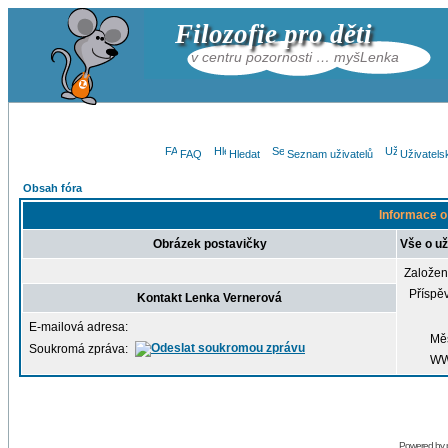
Filozofie pro děti
v centru pozornosti … myšLenka
FAQ
Hledat
Seznam uživatelů
Uživatels
Obsah fóra
Informace o
Obrázek postavičky
Vše o už
Založen
Příspě
Kontakt Lenka Vernerová
E-mailová adresa:
Mě
Soukromá zpráva:
W
Powered by