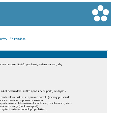
právy
Přihlášení
mný respekt i tvůrčí poctivost, trváme na tom, aby
koli destruktivní kritika apod.). V případě, že dojde k
oderátorů diskuzí či správce portálu (mimo jejich vlastní
nek či postihů za porušení zákona.
m podmínkám. Jako uživatel souhlasíte, že informace, které
ní třetí strany (hackerů apod.).
 zvýšení vašeho pohodlí při prohlížení.