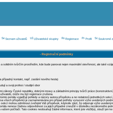
Seznam uživatelů
Uživatelské skupiny
Registrace
Profil
Soukromé z
- Registrační podmínky
a solidním tvůrčím prostředím, kde bude panovat nejen maximální otevřenost, ale také vzáje
 a případný kontakt, např. zaslání nového hesla)
dují a svoji profesi / studijní obor
 zákony České republiky, dobrými mravy a základními principy tvůrčí práce (konstruktivní, ni
uživatelů, může mu být registrace zrušena.
to portálu vyjadřují pohledy a názory autora příspěvku a ne redaktorů jednotlivých sekcí, m
resa všech příspěvků je zaznamenávána pro případ potřeby vynucení výše uvedených podmí
h sekcí mohou odmítnout zveřejnit Váš příspěvek, kdykoliv zjistí, že odporuje výše uvedený
portálu nenese žádnou odpovědnost za jejich případné zneužití v důsledku nezákonného jedná
vašem počítači. Tato cookies neobsahují žádné informace, které jste vložil(a), slouží jen ke