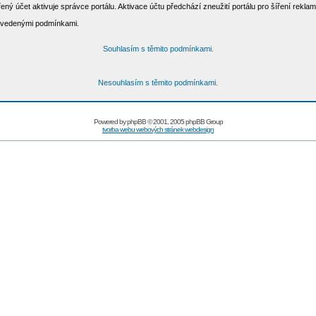
ený účet aktivuje správce portálu. Aktivace účtu předchází zneužití portálu pro šíření rek
 uvedenými podmínkami.
Souhlasím s těmito podmínkami.
Nesouhlasím s těmito podmínkami.
Powered by
phpBB
© 2001, 2005 phpBB Group
tvorba webu webových stránek webdesign