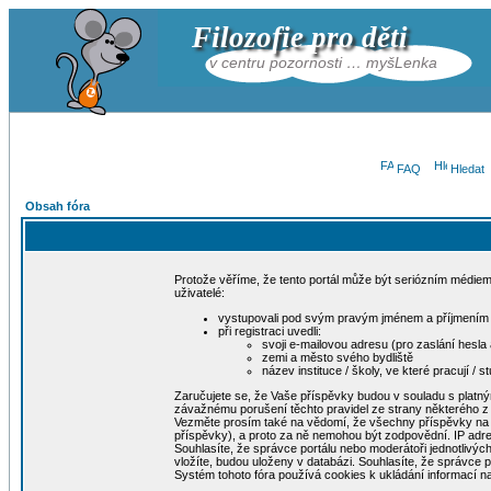
Filozofie pro děti
v centru pozornosti … myšLenka
FAQ
Hledat
Obsah fóra
Protože věříme, že tento portál může být seriózním médiem 
uživatelé:
vystupovali pod svým pravým jménem a příjmením
při registraci uvedli:
svoji e-mailovou adresu (pro zaslání hesla
zemi a město svého bydliště
název instituce / školy, ve které pracují / stu
Zaručujete se, že Vaše příspěvky budou v souladu s platnými
závažnému porušení těchto pravidel ze strany některého z 
Vezměte prosím také na vědomí, že všechny příspěvky na tom
příspěvky), a proto za ně nemohou být zodpovědní. IP ad
Souhlasíte, že správce portálu nebo moderátoři jednotlivýc
vložíte, budou uloženy v databázi. Souhlasíte, že správce 
Systém tohoto fóra používá cookies k ukládání informací na 