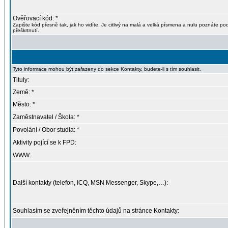
Ověřovací kód: *
Zapište kód přesně tak, jak ho vidíte. Je citlivý na malá a velká písmena a nulu poznáte po
přeškrtnutí.
Tyto informace mohou být zařazeny do sekce Kontakty, budete-li s tím souhlasit.
Tituly:
Země: *
Město: *
Zaměstnavatel / Škola: *
Povolání / Obor studia: *
Aktivity pojící se k FPD:
WWW:
Další kontakty (telefon, ICQ, MSN Messenger, Skype,…):
Souhlasím se zveřejněním těchto údajů na stránce Kontakty: