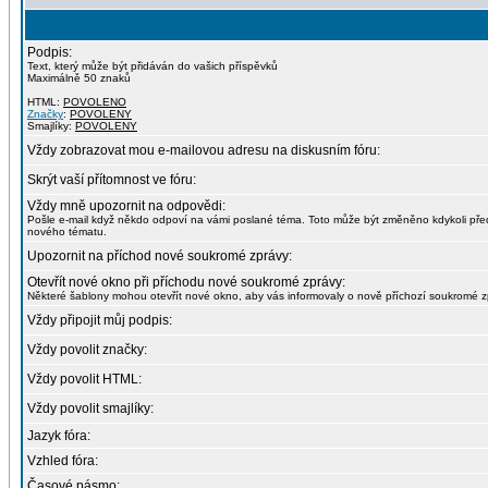
Podpis:
Text, který může být přidáván do vašich příspěvků
Maximálně 50 znaků
HTML:
POVOLENO
Značky
:
POVOLENY
Smajlíky:
POVOLENY
Vždy zobrazovat mou e-mailovou adresu na diskusním fóru:
Skrýt vaší přítomnost ve fóru:
Vždy mně upozornit na odpovědi:
Pošle e-mail když někdo odpoví na vámi poslané téma. Toto může být změněno kdykoli př
nového tématu.
Upozornit na příchod nové soukromé zprávy:
Otevřít nové okno při příchodu nové soukromé zprávy:
Některé šablony mohou otevřít nové okno, aby vás informovaly o nově příchozí soukromé z
Vždy připojit můj podpis:
Vždy povolit značky:
Vždy povolit HTML:
Vždy povolit smajlíky:
Jazyk fóra:
Vzhled fóra:
Časové pásmo: