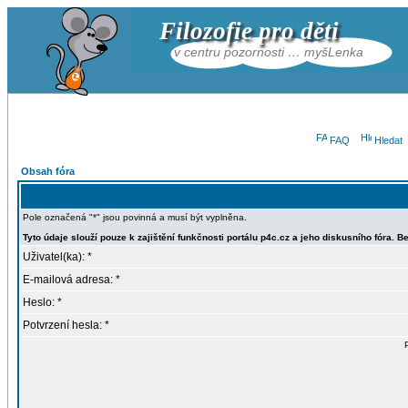
Filozofie pro děti
v centru pozornosti … myšLenka
FAQ
Hledat
Obsah fóra
Pole označená "*" jsou povinná a musí být vyplněna.
Tyto údaje slouží pouze k zajištění funkčnosti portálu p4c.cz a jeho diskusního fóra
Uživatel(ka): *
E-mailová adresa: *
Heslo: *
Potvrzení hesla: *