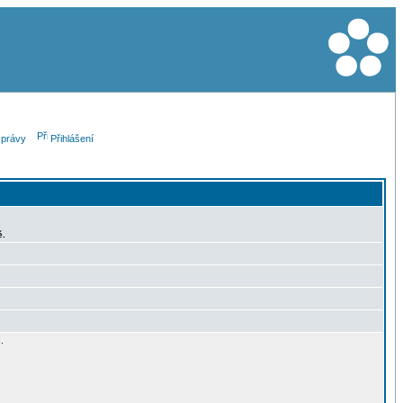
právy
Přihlášení
ě.
.