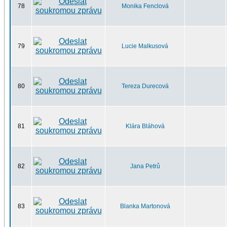
78
Monika Fenclová
79
Lucie Malkusová
80
Tereza Durecová
81
Klára Bláhová
82
Jana Petrů
83
Blanka Martonová