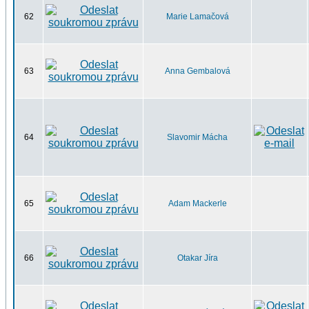
62
Marie Lamačová
63
Anna Gembalová
64
Slavomir Mácha
65
Adam Mackerle
66
Otakar Jíra