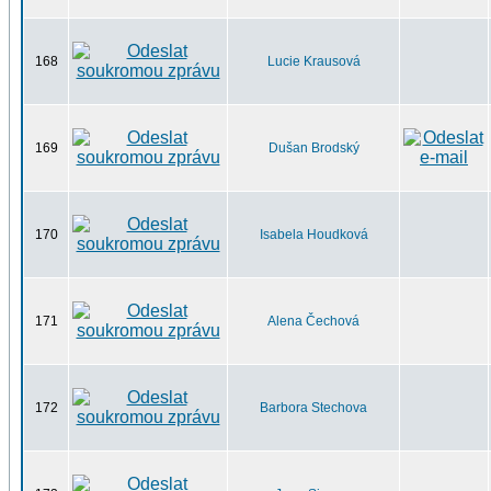
168
Lucie Krausová
169
Dušan Brodský
170
Isabela Houdková
171
Alena Čechová
172
Barbora Stechova