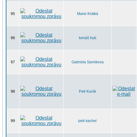
95
Marie Krátká
96
tomáš hub
97
Gabriela Sarnikova
98
Petr Kuník
99
petr kachel