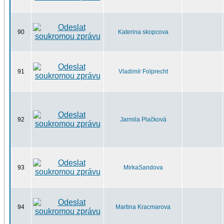
90
Katerina skopcova
91
Vladimír Folprecht
92
Jarmila Plačková
93
MirkaSandova
94
Martina Kracmarova