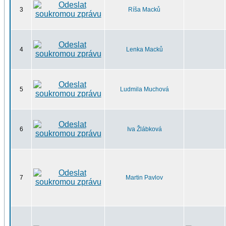
3
Ríša Macků
4
Lenka Macků
5
Ludmila Muchová
6
Iva Žlábková
7
Martin Pavlov