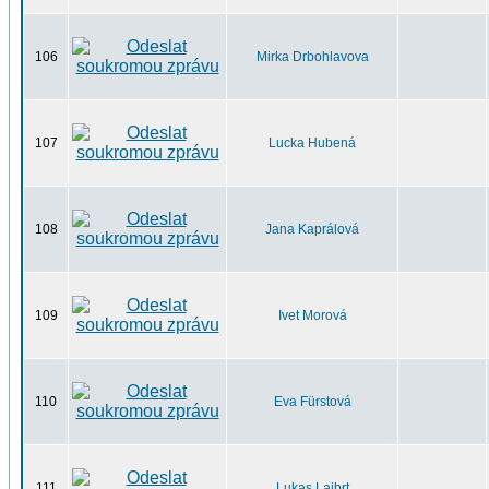
106
Mirka Drbohlavova
107
Lucka Hubená
108
Jana Kaprálová
109
Ivet Morová
110
Eva Fürstová
111
Lukas Laibrt