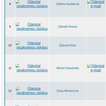
8
Sabina Koubková
9
Zdeněk Prener
10
Žáková Petra
11
Michel Sasseville
12
Dasa Moravcova