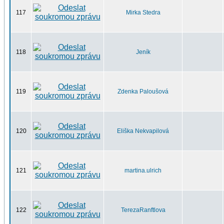
117
Mirka Stedra
118
Jeník
119
Zdenka Paloušová
120
Eliška Nekvapilová
121
martina.ulrich
122
TerezaRanftlova