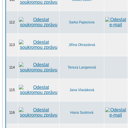
112
Sarka Papezova
113
Jiřina Ohrazdová
114
Tereza Langerová
115
Jana Vlasáková
116
Hana Sustrová