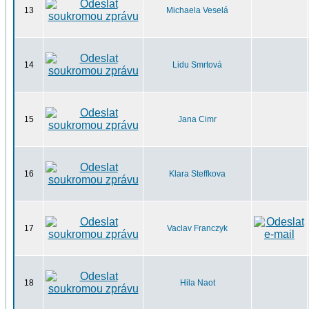
13
Michaela Veselá
14
Lidu Smrtová
15
Jana Cimr
16
Klara Steffkova
17
Vaclav Franczyk
18
Hila Naot