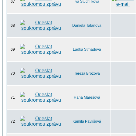
67
Iva Stuchlíková
68
Daniela Talánová
69
Laďka Strnadová
70
Tereza Brožová
71
Hana Marešová
72
Kamila Pavlišová