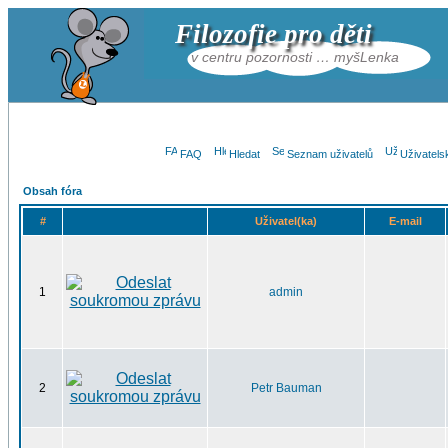
Filozofie pro děti
v centru pozornosti … myšLenka
FAQ
Hledat
Seznam uživatelů
Uživatels
Obsah fóra
#
Uživatel(ka)
E-mail
1
admin
2
Petr Bauman