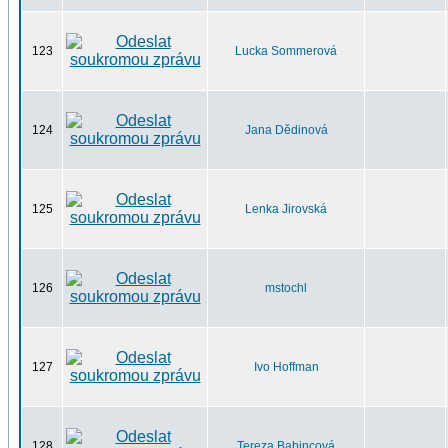
123
Lucka Sommerová
124
Jana Dědinová
125
Lenka Jirovská
126
mstochl
127
Ivo Hoffman
128
Tereza Babincová