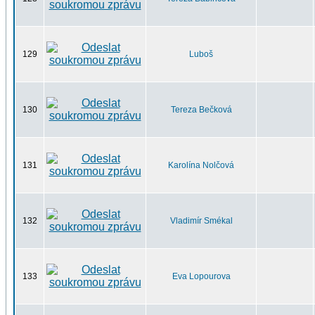
129
Luboš
130
Tereza Bečková
131
Karolína Nolčová
132
Vladimír Smékal
133
Eva Lopourova