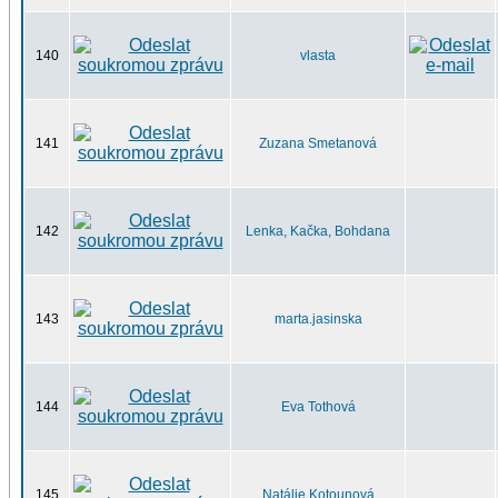
140
vlasta
141
Zuzana Smetanová
142
Lenka, Kačka, Bohdana
143
marta.jasinska
144
Eva Tothová
145
Natálie Kotounová