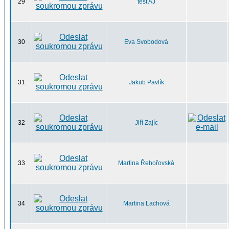
29
test AJ
30
Eva Svobodová
31
Jakub Pavlík
32
Jiří Zajíc
33
Martina Řehořovská
34
Martina Lachová