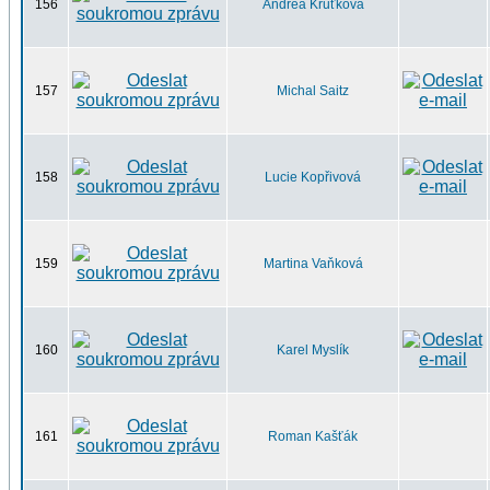
156
Andrea Kruťková
157
Michal Saitz
158
Lucie Kopřivová
159
Martina Vaňková
160
Karel Myslík
161
Roman Kašťák