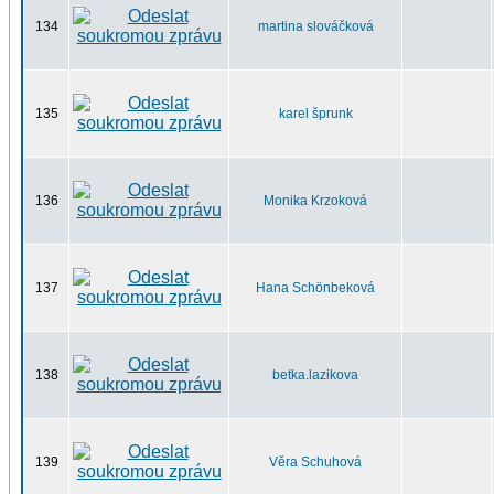
134
martina slováčková
135
karel šprunk
136
Monika Krzoková
137
Hana Schönbeková
138
betka.lazikova
139
Věra Schuhová