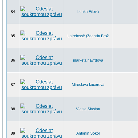
84
Lenka Fílová
85
Lairelossë (Zdenda Brož
86
marketa havrdova
87
Miroslava kučerová
88
Vlasta Stastna
89
Antonín Sokol