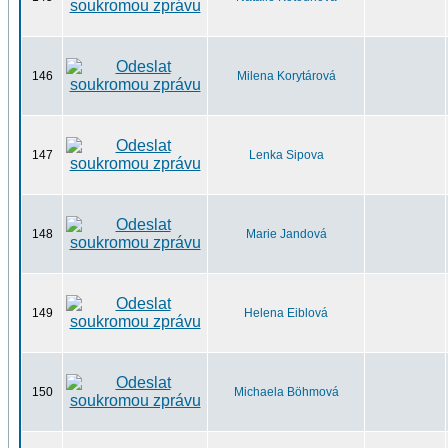
146
Milena Korytárová
147
Lenka Sipova
148
Marie Jandová
149
Helena Eiblová
150
Michaela Böhmová