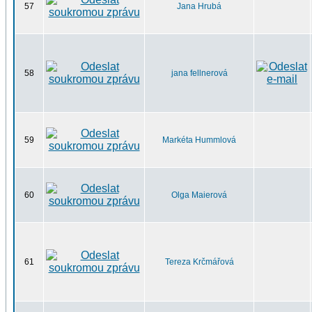
57
Jana Hrubá
58
jana fellnerová
59
Markéta Hummlová
60
Olga Maierová
61
Tereza Krčmářová