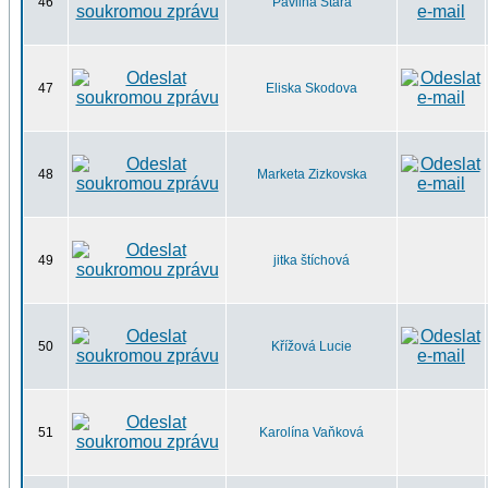
46
Pavlina Stara
47
Eliska Skodova
48
Marketa Zizkovska
49
jitka štíchová
50
Křížová Lucie
51
Karolína Vaňková