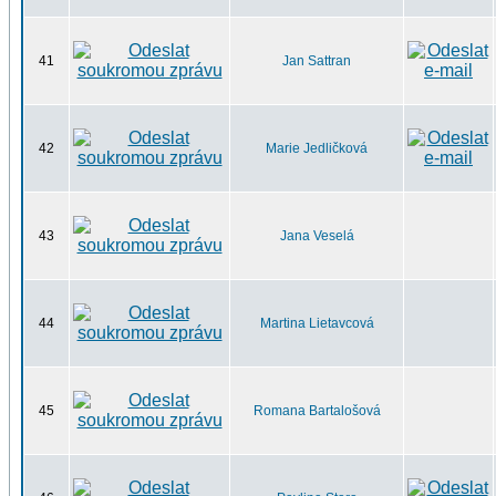
41
Jan Sattran
42
Marie Jedličková
43
Jana Veselá
44
Martina Lietavcová
45
Romana Bartalošová