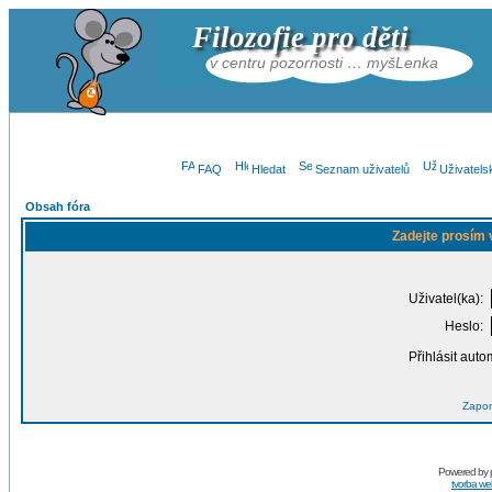
Filozofie pro děti
v centru pozornosti … myšLenka
FAQ
Hledat
Seznam uživatelů
Uživatels
Obsah fóra
Zadejte prosím 
Uživatel(ka):
Heslo:
Přihlásit auto
Zapom
Powered by
tvorba w