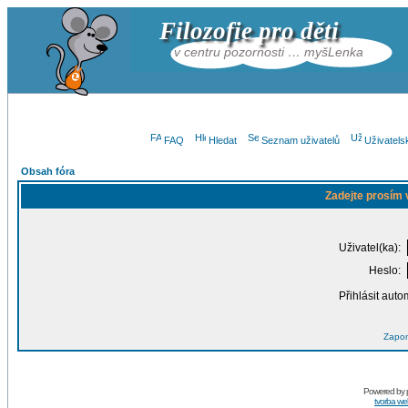
Filozofie pro děti
v centru pozornosti … myšLenka
FAQ
Hledat
Seznam uživatelů
Uživatels
Obsah fóra
Zadejte prosím 
Uživatel(ka):
Heslo:
Přihlásit auto
Zapom
Powered by
tvorba w