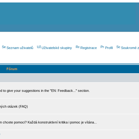
Seznam uživatelů
Uživatelské skupiny
Registrace
Profil
Soukromé z
Fórum
 to give your suggestions in the "EN: Feedback..." section.
dených otázek (FAQ)
 chcete pomoci? Každá konstruktivní kritika i pomoc je vítána...
)