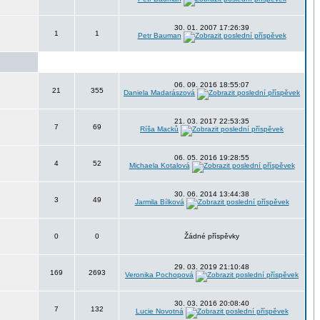
30. 01. 2007 17:26:39
1
1
Petr Bauman
06. 09. 2016 18:55:07
21
355
Daniela Madarászová
21. 03. 2017 22:53:35
7
69
Ríša Macků
06. 05. 2016 19:28:55
4
52
Michaela Kotalová
30. 06. 2014 13:44:38
3
49
Jarmila Bílková
0
0
Žádné příspěvky
29. 03. 2019 21:10:48
169
2693
Veronika Pochopová
30. 03. 2016 20:08:40
7
132
Lucie Novotná