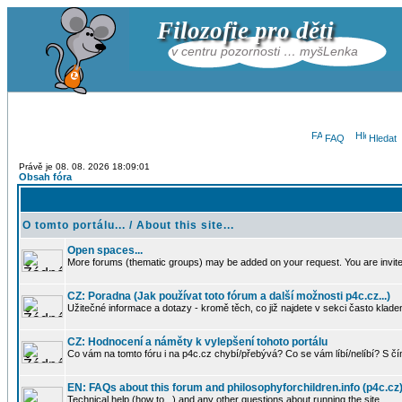
Filozofie pro děti
v centru pozornosti … myšLenka
FAQ
Hledat
Právě je 08. 08. 2026 18:09:01
Obsah fóra
O tomto portálu... / About this site...
Open spaces...
More forums (thematic groups) may be added on your request. You are invited
CZ: Poradna (Jak používat toto fórum a další možnosti p4c.cz...)
Užitečné informace a dotazy - kromě těch, co již najdete v sekci často kla
CZ: Hodnocení a náměty k vylepšení tohoto portálu
Co vám na tomto fóru i na p4c.cz chybí/přebývá? Co se vám líbí/nelíbí? S čím
EN: FAQs about this forum and philosophyforchildren.info (p4c.cz
Technical help (how to...) and any other questions about running the site.