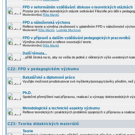
FPD v neformálním vzdělávání: diskuse o teoretických otázkách
Prostor pro reflexi teoretických otázek setkávání Filozofie pro děti s pedago
Moderátor(ka)
Ríša Macků
FPD a náboženská výchova
Reflexe teorie a výměna zkušeností s uplatněním FPD v náboženské výcho
Moderátoři
Ríša Macků
,
Ludmila Muchová
FPD v přípravě a dalším vzdělávání pedagogických pracovníků
Výměna zkušeností a reflexe související teorie.
Moderátor(ka)
Ríša Macků
Další témata...
...příliš široká na to, aby se vešla do jediné z některých výše uvedených kate
CZ2: FPD v pedagogickém výzkumu
Bakalářské a diplomové práce
Využijte možnosti prodiskutovat své myšlenky/postupy/závěry předtím, než j
Ph.D.
Společné přemýšlení nad přípravou, realizací a výstupy doktorandských výz
Metodologické a technické aspekty výzkumu
Reflexe teoretických i praktických problémů spojených s přípravou a reali
CZ3: Tvorba didaktických materiálů
Teorie