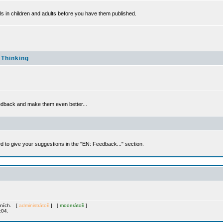
ills in children and adults before you have them published.
 Thinking
eedback and make them even better...
 to give your suggestions in the "EN: Feedback..." section.
mních. [
administrátoři
] [
moderátoři
]
:04.