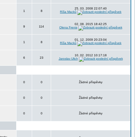
25. 03. 2008 22:07:40
1
8
Ríša Macků
02. 08. 2015 18:42:25
9
114
Olena Frenis
01. 12. 2009 20:23:04
1
8
Ríša Macků
10. 02. 2012 10:17:18
6
23
Jaroslav Ulich
0
0
Žádné příspěvky
0
0
Žádné příspěvky
0
0
Žádné příspěvky