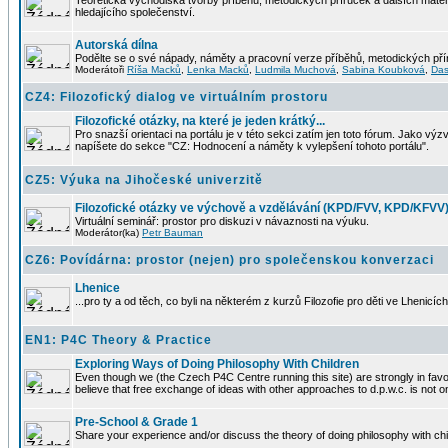
Teoretická východiska tvorby příběhů, metodických příruček a dalších materi
hledajícího společenství.
Autorská dílna
Podělte se o své nápady, náměty a pracovní verze příběhů, metodických příru
Moderátoři
Ríša Macků
,
Lenka Macků
,
Ludmila Muchová
,
Sabina Koubková
,
Das
CZ4: Filozofický dialog ve virtuálním prostoru
Filozofické otázky, na které je jeden krátký...
Pro snazší orientaci na portálu je v této sekci zatím jen toto fórum. Jako výz
napíšete do sekce "CZ: Hodnocení a náměty k vylepšení tohoto portálu".
CZ5: Výuka na Jihočeské univerzitě
Filozofické otázky ve výchově a vzdělávání (KPD/FVV, KPD/KFVV
Virtuální seminář: prostor pro diskuzi v návaznosti na výuku.
Moderátor(ka)
Petr Bauman
CZ6: Povídárna: prostor (nejen) pro společenskou konverzaci
Lhenice
...pro ty a od těch, co byli na některém z kurzů Filozofie pro děti ve Lhenicích
EN1: P4C Theory & Practice
Exploring Ways of Doing Philosophy With Children
Even though we (the Czech P4C Centre running this site) are strongly in favo
believe that free exchange of ideas with other approaches to d.p.w.c. is not on
Pre-School & Grade 1
Share your experience and/or discuss the theory of doing philosophy with ch