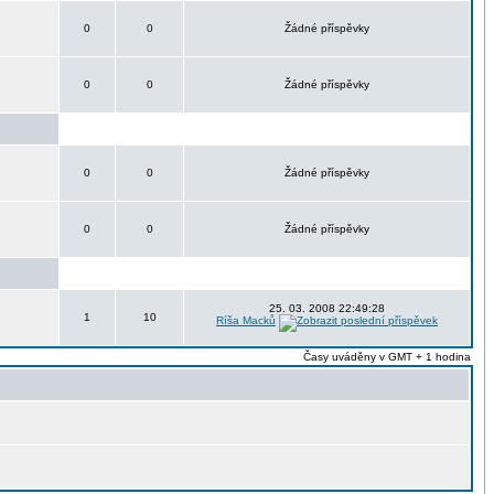
0
0
Žádné příspěvky
0
0
Žádné příspěvky
0
0
Žádné příspěvky
0
0
Žádné příspěvky
25. 03. 2008 22:49:28
1
10
Ríša Macků
Časy uváděny v GMT + 1 hodina