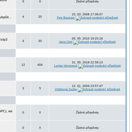
textu
0
0
Žádné příspěvky
23. 03. 2008 17:39:07
4
20
epšit...
Petr Bauman
05. 05. 2010 19:25:18
, když
4
30
Jana Cimr
31. 05. 2018 22:59:13
12
404
Lenka Vernerová
12. 01. 2009 23:57:47
3
5
Vrábková Zuzka
IAPC), we
0
0
Žádné příspěvky
0
0
Žádné příspěvky