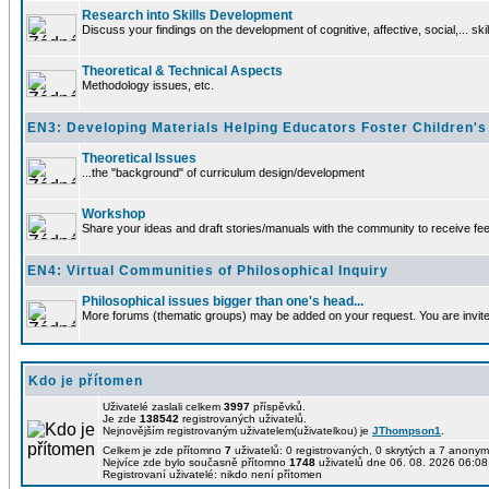
Research into Skills Development
Discuss your findings on the development of cognitive, affective, social,... sk
Theoretical & Technical Aspects
Methodology issues, etc.
EN3: Developing Materials Helping Educators Foster Children's
Theoretical Issues
...the "background" of curriculum design/development
Workshop
Share your ideas and draft stories/manuals with the community to receive f
EN4: Virtual Communities of Philosophical Inquiry
Philosophical issues bigger than one's head...
More forums (thematic groups) may be added on your request. You are invited
Kdo je přítomen
Uživatelé zaslali celkem
3997
příspěvků.
Je zde
138542
registrovaných uživatelů.
Nejnovějším registrovaným uživatelem(uživatelkou) je
JThompson1
.
Celkem je zde přítomno
7
uživatelů: 0 registrovaných, 0 skrytých a 7 anony
Nejvíce zde bylo současně přítomno
1748
uživatelů dne 06. 08. 2026 06:08
Registrovaní uživatelé: nikdo není přítomen