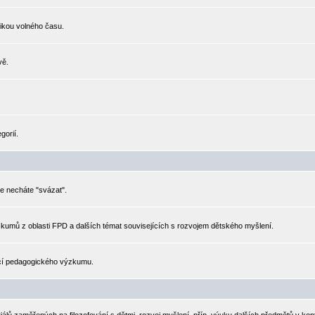
gikou volného času.
vě.
gorií.
e necháte "svázat".
kumů z oblasti FPD a dalších témat souvisejících s rozvojem dětského myšlení.
zací pedagogického výzkumu.