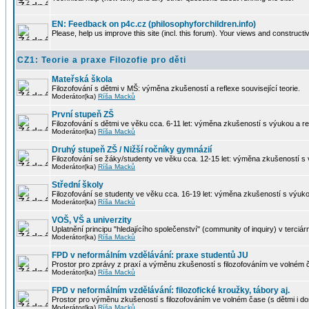
EN: Feedback on p4c.cz (philosophyforchildren.info)
Please, help us improve this site (incl. this forum). Your views and construct
CZ1: Teorie a praxe Filozofie pro děti
Mateřská škola
Filozofování s dětmi v MŠ: výměna zkušeností a reflexe související teorie.
Moderátor(ka)
Ríša Macků
První stupeň ZŠ
Filozofování s dětmi ve věku cca. 6-11 let: výměna zkušeností s výukou a refl
Moderátor(ka)
Ríša Macků
Druhý stupeň ZŠ / Nižší ročníky gymnázií
Filozofování se žáky/studenty ve věku cca. 12-15 let: výměna zkušeností s v
Moderátor(ka)
Ríša Macků
Střední školy
Filozofování se studenty ve věku cca. 16-19 let: výměna zkušeností s výukou 
Moderátor(ka)
Ríša Macků
VOŠ, VŠ a univerzity
Uplatnění principu "hledajícího společenství" (community of inquiry) v terciá
Moderátor(ka)
Ríša Macků
FPD v neformálním vzdělávání: praxe studentů JU
Prostor pro zprávy z praxí a výměnu zkušeností s filozofováním ve volném 
Moderátor(ka)
Ríša Macků
FPD v neformálním vzdělávání: filozofické kroužky, tábory aj.
Prostor pro výměnu zkušeností s filozofováním ve volném čase (s dětmi i do
Moderátor(ka)
Ríša Macků