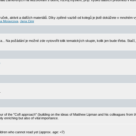
álů zaměřených na filozofování s dětmi, rozvoj myšlení, příp. výuku dalších předmětů v kon
ček, aktivit a dalších materiálů. Díky zpětné vazbě od kolegů je jistě dokážete v mnohém vyl
a Moravcova
,
Jana Cimr
va... Na požádání je možné zde vytovořit tolik tematických skupin, kolik jen bude třeba. Stačí
)
.
ur of the "CofI approach" (building on the ideas of Matthew Lipman and his colleagues from 
ly enriching but also of vital importance.
ildren who cannot read yet (approx. age: <7)