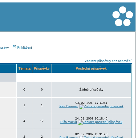
právy
Přihlášení
Zobrazit příspěvky bez odpovědí
Témata
Příspěvky
Poslední příspěvek
0
0
Žádné příspěvky
03. 02. 2007 17:11:41
1
1
Petr Bauman
24. 01. 2008 16:18:45
4
17
Ríša Macků
02. 02. 2007 15:31:23
2
2
Petr Bauman