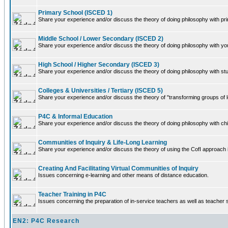
Primary School (ISCED 1)
Share your experience and/or discuss the theory of doing philosophy with pri
Middle School / Lower Secondary (ISCED 2)
Share your experience and/or discuss the theory of doing philosophy with yo
High School / Higher Secondary (ISCED 3)
Share your experience and/or discuss the theory of doing philosophy with st
Colleges & Universities / Tertiary (ISCED 5)
Share your experience and/or discuss the theory of "transforming groups of l
P4C & Informal Education
Share your experience and/or discuss the theory of doing philosophy with chil
Communities of Inquiry & Life-Long Learning
Share your experience and/or discuss the theory of using the CofI approach i
Creating And Facilitating Virtual Communities of Inquiry
Issues concerning e-learning and other means of distance education.
Teacher Training in P4C
Issues concerning the preparation of in-service teachers as well as teacher 
EN2: P4C Research