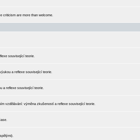
ive criticism are more than welcome.
exe související teorie.
ýukou a reflexe související teorie.
a reflexe související teorie.
rním vzdělávání: výměna zkušeností a reflexe související teorie.
čase.
spělými).