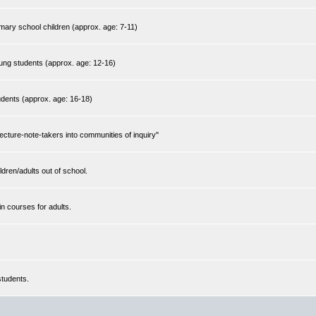
mary school children (approx. age: 7-11)
ung students (approx. age: 12-16)
udents (approx. age: 16-18)
ecture-note-takers into communities of inquiry"
dren/adults out of school.
n courses for adults.
students.