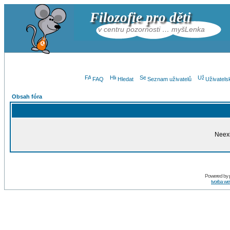
Filozofie pro děti
v centru pozornosti … myšLenka
FAQ
Hledat
Seznam uživatelů
Uživatels
Obsah fóra
Neexi
Powered by
tvorba w