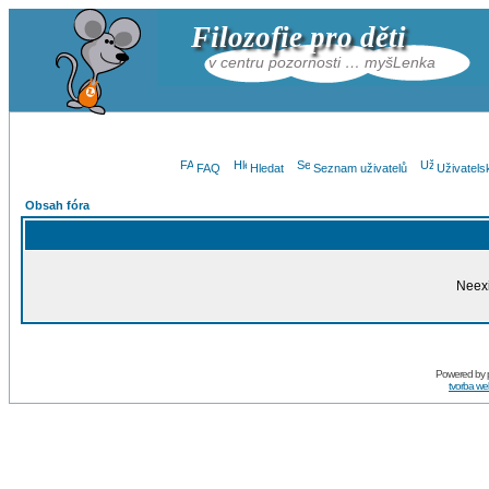
Filozofie pro děti
v centru pozornosti … myšLenka
FAQ
Hledat
Seznam uživatelů
Uživatels
Obsah fóra
Neexi
Powered by
tvorba w