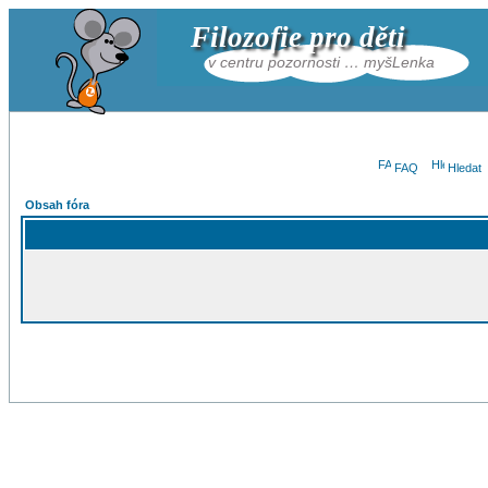
Filozofie pro děti
v centru pozornosti … myšLenka
FAQ
Hledat
Obsah fóra