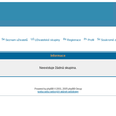
Seznam uživatelů
Uživatelské skupiny
Registrace
Profil
Soukromé z
Informace
Neexistuje žádná skupina.
Powered by
phpBB
© 2001, 2005 phpBB Group
tvorba webu webových stránek webdesign