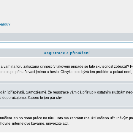
boardu?
Registrace a přihlášení
Byla vám na fóru zakázána činnost (v takovém případě se tato skutečnost zobrazí)? P
u zkontrolujte přihlašovací jméno a heslo. Obvykle toto bývá ten problém a pokud nen
vkládání příspěvků. Samozřejmě, že registrace vám dá přístup k ostatním službám 
ci doporučujeme. Zabere to jen pár chvil.
ihlášeni jen po dobu práce na fóru. Toto má zabránit zneužití vašeho účtu někým jiným
hovně, internetové kavárně, univerzitě atd.