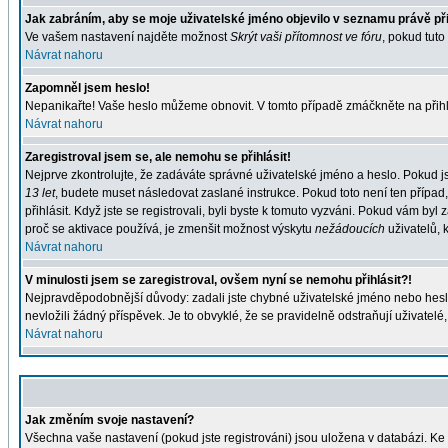
Jak zabráním, aby se moje uživatelské jméno objevilo v seznamu právě p
Ve vašem nastavení najděte možnost
Skrýt vaši přítomnost ve fóru
, pokud tut
Návrat nahoru
Zapomněl jsem heslo!
Nepanikařte! Vaše heslo můžeme obnovit. V tomto případě zmáčkněte na přihl
Návrat nahoru
Zaregistroval jsem se, ale nemohu se přihlásit!
Nejprve zkontrolujte, že zadáváte správné uživatelské jméno a heslo. Pokud j
13 let
, budete muset následovat zaslané instrukce. Pokud toto není ten případ
přihlásit. Když jste se registrovali, byli byste k tomuto vyzváni. Pokud vám b
proč se aktivace používá, je zmenšit možnost výskytu
nežádoucích
uživatelů, k
Návrat nahoru
V minulosti jsem se zaregistroval, ovšem nyní se nemohu přihlásit?!
Nejpravděpodobnější důvody: zadali jste chybné uživatelské jméno nebo heslo (
nevložili žádný příspěvek. Je to obvyklé, že se pravidelně odstraňují uživatelé
Návrat nahoru
Jak změním svoje nastavení?
Všechna vaše nastavení (pokud jste registrováni) jsou uložena v databázi. Ke