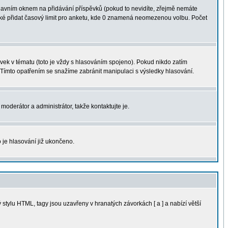
avním oknem na přidávání příspěvků (pokud to nevidíte, zřejmě nemáte
aké přidat časový limit pro anketu, kde 0 znamená neomezenou volbu. Počet
ek v tématu (toto je vždy s hlasováním spojeno). Pokud nikdo zatím
 Tímto opatřením se snažíme zabránit manipulaci s výsledky hlasování.
moderátor a administrátor, takže kontaktujte je.
 je hlasování již ukončeno.
tylu HTML, tagy jsou uzavřeny v hranatých závorkách [ a ] a nabízí větší