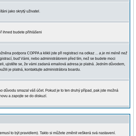
áni jako skrytý uživatel.
měř ihned budete přihlášeni
žněna podpora COPPA a klikli jste při registraci na odkaz
... a je mi méně než
egistrací, buď Vámi, nebo administrátorem před tím, než se budete moci
rželi, ujistěte se, že vámi zadaná emailová adresa je platná. Jedním důvodem,
oužili je platná, kontaktujte administrátora boardu.
ého důvodu smazal váš účet. Pokud je to ten druhý případ, pak jste možná
znovu a zapojte se do diskuzí.
nemusí to být pravidlem). Takto si můžete změnit veškerá svá nastavení.