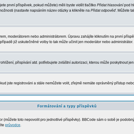
te první příspěvek, pokud můžete) měli byste vidět tlačítko
Přidat hlasování
pod hl
 možnosti (nastavte napsáním název otázky a klikněte na
Přidat odpověď
. Můžete t
rem, moderátorem nebo administrátorem. Úpravu zahájíte kliknutím na první příspěv
řípadě již uskutečněné volby to tak může učinit jen moderátor nebo administrátor.
lížení, přispívání atd. potřebujete zvláštní autorizaci, kterou může poskytnout jen 
kud jste registrováni a stále nemůžete volit, zřejmě nemáte oprávněný přístup nebo
Formátování a typy příspěvků
 (můžete toto nepovolit pro jednotlivé příspěvky). BBCode sám o sobě je podobný s
něte
průvodce
.