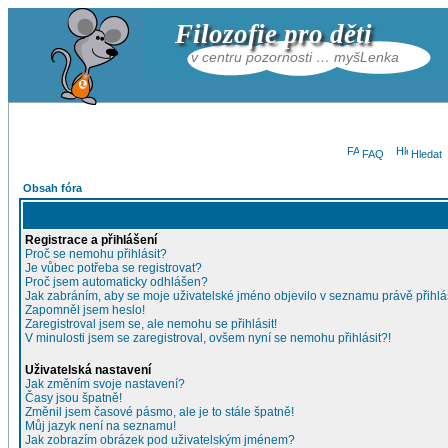
Filozofie pro děti
v centru pozornosti … myšLenka
FAQ
Hledat
Obsah fóra
Registrace a přihlášení
Proč se nemohu přihlásit?
Je vůbec potřeba se registrovat?
Proč jsem automaticky odhlášen?
Jak zabráním, aby se moje uživatelské jméno objevilo v seznamu právě přihl
Zapomněl jsem heslo!
Zaregistroval jsem se, ale nemohu se přihlásit!
V minulosti jsem se zaregistroval, ovšem nyní se nemohu přihlásit?!
Uživatelská nastavení
Jak změním svoje nastavení?
Časy jsou špatně!
Změnil jsem časové pásmo, ale je to stále špatně!
Můj jazyk není na seznamu!
Jak zobrazím obrázek pod uživatelským jménem?