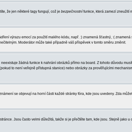
íte, že jen některé tagy fungují, což je
bezpečnostní
funkce, která zamezí zneužití
vyjádření výrazu emocí za použití malého kódu, např. :) znamená šťastný, :( zname
l nečitelným. Moderátor může také případně váš příspěvek v tomto směru změnit.
neexistuje žádná funkce k nahrání obrázků přímo na board. Z tohoto důvodu musíte
pokud to není veřejně přístupná stanice) nebo obrázky za prověřujícími mechanism
 Oznámení se objevují na horní části každé stránky fóra, kde jsou uvedeny. Zda může
ránce. Jsou často velmi důležitá, takže si je přečtěte tam, kde jsou. Stejně jako u 