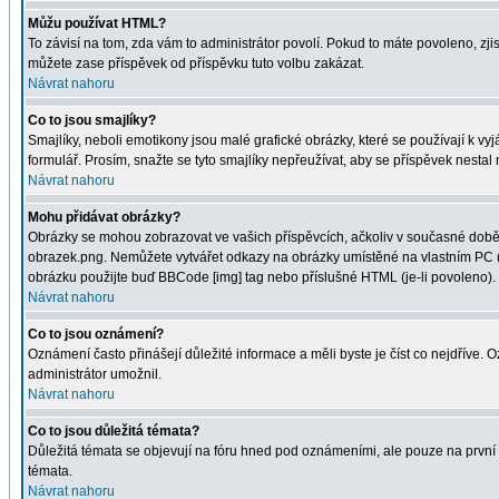
Můžu používat HTML?
To závisí na tom, zda vám to administrátor povolí. Pokud to máte povoleno, zjist
můžete zase příspěvek od příspěvku tuto volbu zakázat.
Návrat nahoru
Co to jsou smajlíky?
Smajlíky, neboli emotikony jsou malé grafické obrázky, které se používají k 
formulář. Prosím, snažte se tyto smajlíky nepřeužívat, aby se příspěvek nesta
Návrat nahoru
Mohu přidávat obrázky?
Obrázky se mohou zobrazovat ve vašich příspěvcích, ačkoliv v současné době 
obrazek.png. Nemůžete vytvářet odkazy na obrázky umístěné na vlastním PC (
obrázku použijte buď BBCode [img] tag nebo příslušné HTML (je-li povoleno).
Návrat nahoru
Co to jsou oznámení?
Oznámení často přinášejí důležité informace a měli byste je číst co nejdříve.
administrátor umožnil.
Návrat nahoru
Co to jsou důležitá témata?
Důležitá témata se objevují na fóru hned pod oznámeními, ale pouze na první st
témata.
Návrat nahoru