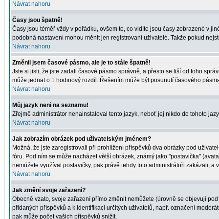
Návrat nahoru
Časy jsou špatně!
Časy jsou téměř vždy v pořádku, ovšem to, co vidíte jsou časy zobrazené v j
podobná nastavení mohou měnit jen registrovaní uživatelé. Takže pokud nejste r
Návrat nahoru
Změnil jsem časové pásmo, ale je to stále špatně!
Jste si jisti, že jste zadali časové pásmo správně, a přesto se liší od toho s
může jednat o 1 hodinový rozdíl. Řešením může být posunutí časového pásma 
Návrat nahoru
Můj jazyk není na seznamu!
Zřejmě administrátor nenainstaloval tento jazyk, neboť jej nikdo do tohoto jazy
Návrat nahoru
Jak zobrazím obrázek pod uživatelským jménem?
Možná, že jste zaregistrovali při prohlížení příspěvků dva obrázky pod uživatel
fóru. Pod ním se může nacházet větší obrázek, známý jako "postavička" (avatar)
nemůžete využívat postavičky, pak právě tehdy toto administrátoři zakázali, a v
Návrat nahoru
Jak změní svoje zařazení?
Obecně vzato, svoje zařazení přímo změnit nemůžete (úrovně se objevují pod 
přidaných příspěvků a k identifikaci určitých uživatelů, např. označení moder
pak může počet vašich příspěvků snížit.