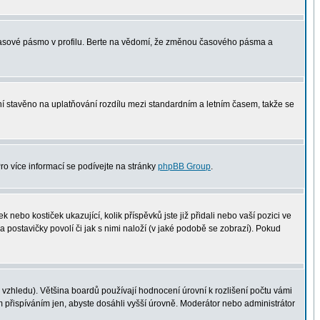
 časové pásmo v profilu. Berte na vědomí, že změnou časového pásma a
není stavěno na uplatňování rozdílu mezi standardním a letním časem, takže se
Pro více informací se podívejte na stránky
phpBB Group
.
nebo kostiček ukazující, kolik příspěvků jste již přidali nebo vaší pozici ve
a postavičky povolí či jak s nimi naloží (v jaké podobě se zobrazí). Pokud
vzhledu). Většina boardů používají hodnocení úrovní k rozlišení počtu vámi
m přispíváním jen, abyste dosáhli vyšší úrovně. Moderátor nebo administrátor