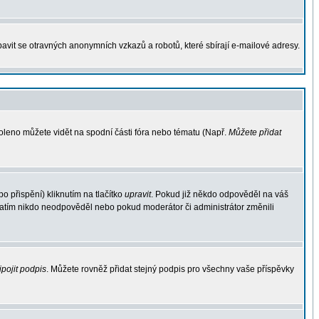
avit se otravných anonymních vzkazů a robotů, které sbírají e-mailové adresy.
voleno můžete vidět na spodní části fóra nebo tématu (Např.
Můžete přidat
 přispění) kliknutím na tlačítko
upravit
. Pokud již někdo odpověděl na váš
d zatím nikdo neodpověděl nebo pokud moderátor či administrátor změnili
ipojit podpis
. Můžete rovněž přidat stejný podpis pro všechny vaše příspěvky