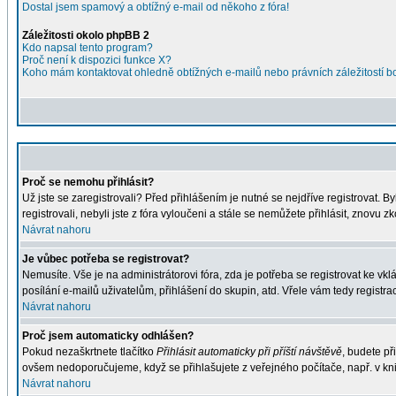
Dostal jsem spamový a obtížný e-mail od někoho z fóra!
Záležitosti okolo phpBB 2
Kdo napsal tento program?
Proč není k dispozici funkce X?
Koho mám kontaktovat ohledně obtížných e-mailů nebo právních záležitostí 
Proč se nemohu přihlásit?
Už jste se zaregistrovali? Před přihlášením je nutné se nejdříve registrovat. 
registrovali, nebyli jste z fóra vyloučeni a stále se nemůžete přihlásit, znov
Návrat nahoru
Je vůbec potřeba se registrovat?
Nemusíte. Vše je na administrátorovi fóra, zda je potřeba se registrovat ke 
posílání e-mailů uživatelům, přihlášení do skupin, atd. Vřele vám tedy registra
Návrat nahoru
Proč jsem automaticky odhlášen?
Pokud nezaškrtnete tlačítko
Přihlásit automaticky při příští návštěvě
, budete př
ovšem nedoporučujeme, když se přihlašujete z veřejného počítače, např. v kni
Návrat nahoru