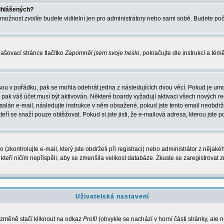
řihlášených?
o možnost
zvolíte
budete viditelní jen pro administrátory nebo sami sobě. Budete počít
ašovací stránce tlačítko
Zapomněl jsem svoje heslo
, pokračujte dle instrukcí a té
sou v pořádku, pak se mohla odehrát jedna z následujících dvou věcí. Pokud je umo
, pak váš účet musí být aktivován. Některé boardy vyžadují aktivaci všech nových r
yl zaslán e-mail, následujte instrukce v něm obsažené, pokud jste tento email neobd
teří se snaží pouze obtěžovat. Pokud si jste jisti, že e-mailová adresa, kterou jste p
zkontrolujte e-mail, který jste obdrželi při registraci) nebo administrátor z nějak
, kteří ničím nepřispěli, aby se zmenšila velikost databáze. Zkuste se zaregistrovat 
Uživatelská nastavení
 změně stačí kliknout na odkaz
Profil
(obvykle se nachází v horní části stránky, ale 