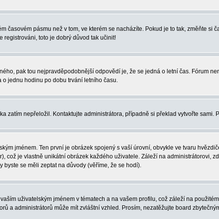
iném časovém pásmu než v tom, ve kterém se nacházíte. Pokud je to tak, změňte si
egistrováni, toto je dobrý důvod tak učinit!
právného, pak tou nejpravděpodobnější odpovědí je, že se jedná o letní čas. Fórum 
o jednu hodinu po dobu trvání letního času.
ka zatím nepřeložil. Kontaktujte administrátora, případně si překlad vytvořte sami. 
ským jménem. Ten první je obrázek spojený s vaší úrovní, obvykle ve tvaru hvězdiček 
, což je vlastně unikátní obrázek každého uživatele. Záleží na administrátorovi, zd
y byste se měli zeptat na důvody (věříme, že se hodí).
vaším uživatelským jménem v tématech a na vašem profilu, což záleží na použitém 
átorů a administrátorů může mít zvláštní vzhled. Prosím, nezatěžujte board zbytečný