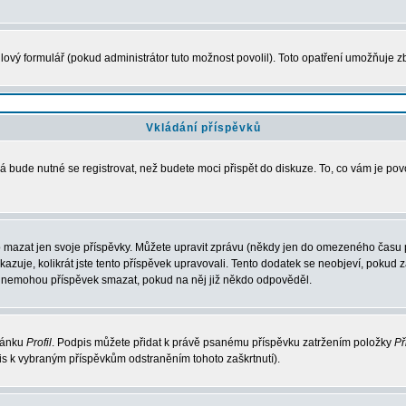
ový formulář (pokud administrátor tuto možnost povolil). Toto opatření umožňuje zb
Vkládání příspěvků
á bude nutné se registrovat, než budete moci přispět do diskuze. To, co vám je po
 mazat jen svoje příspěvky. Můžete upravit zprávu (někdy jen do omezeného času po
ukazuje, kolikrát jste tento příspěvek upravovali. Tento dodatek se neobjeví, poku
elé nemohou příspěvek smazat, pokud na něj již někdo odpověděl.
tránku
Profil
. Podpis můžete přidat k právě psanému příspěvku zatržením položky
Př
pis k vybraným příspěvkům odstraněním tohoto zaškrtnutí).