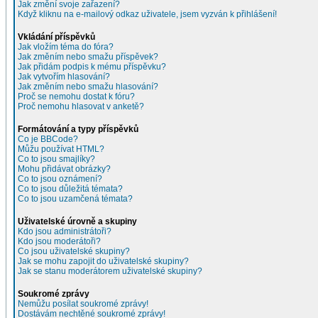
Jak změní svoje zařazení?
Když kliknu na e-mailový odkaz uživatele, jsem vyzván k přihlášení!
Vkládání příspěvků
Jak vložím téma do fóra?
Jak změním nebo smažu příspěvek?
Jak přidám podpis k mému příspěvku?
Jak vytvořím hlasování?
Jak změním nebo smažu hlasování?
Proč se nemohu dostat k fóru?
Proč nemohu hlasovat v anketě?
Formátování a typy příspěvků
Co je BBCode?
Můžu používat HTML?
Co to jsou smajlíky?
Mohu přidávat obrázky?
Co to jsou oznámení?
Co to jsou důležitá témata?
Co to jsou uzamčená témata?
Uživatelské úrovně a skupiny
Kdo jsou administrátoři?
Kdo jsou moderátoři?
Co jsou uživatelské skupiny?
Jak se mohu zapojit do uživatelské skupiny?
Jak se stanu moderátorem uživatelské skupiny?
Soukromé zprávy
Nemůžu posílat soukromé zprávy!
Dostávám nechtěné soukromé zprávy!