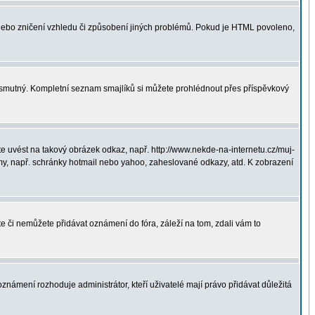
 nebo zničení vzhledu či způsobení jiných problémů. Pokud je HTML povoleno,
ná smutný. Kompletní seznam smajlíků si můžete prohlédnout přes příspěvkový
 uvést na takový obrázek odkaz, např. http://www.nekde-na-internetu.cz/muj-
y, např. schránky hotmail nebo yahoo, zaheslované odkazy, atd. K zobrazení
te či nemůžete přidávat oznámení do fóra, záleží na tom, zdali vám to
oznámení rozhoduje administrátor, kteří uživatelé mají právo přidávat důležitá