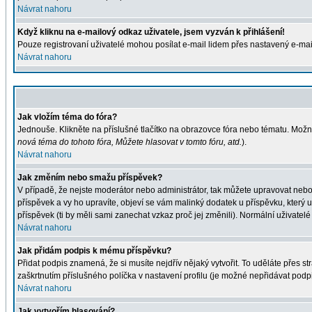
Návrat nahoru
Když kliknu na e-mailový odkaz uživatele, jsem vyzván k přihlášení!
Pouze registrovaní uživatelé mohou posílat e-mail lidem přes nastavený e-mail
Návrat nahoru
Jak vložím téma do fóra?
Jednouše. Klikněte na příslušné tlačítko na obrazovce fóra nebo tématu. Možn
nová téma do tohoto fóra, Můžete hlasovat v tomto fóru, atd.
).
Návrat nahoru
Jak změním nebo smažu příspěvek?
V případě, že nejste moderátor nebo administrátor, tak můžete upravovat nebo
příspěvek a vy ho upravíte, objeví se vám malinký dodatek u příspěvku, který 
příspěvek (ti by měli sami zanechat vzkaz proč jej změnili). Normální uživat
Návrat nahoru
Jak přidám podpis k mému příspěvku?
Přidat podpis znamená, že si musíte nejdřív nějaký vytvořit. To uděláte přes s
zaškrtnutím příslušného políčka v nastavení profilu (je možné nepřidávat pod
Návrat nahoru
Jak vytvořím hlasování?