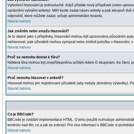
Vytvoření hlasování je jednoduché. Když přidáte nový příspěvek (nebo upravuje
oprávnění vytvářet ankety). Měli byste zadat název ankety a pak alespoň dvě
odpovědí, které můžete zadat, určuje administrátor boardu.
Návrat nahoru
Jak změním nebo smažu hlasování?
Je to stejné jako s příspěvky, hlasování mohou být upravována původním auto
nehlasoval, pak uživatelé mohou vymazat nebo změnit položku v hlasování, v p
Návrat nahoru
Proč se nemohu dostat k fóru?
Některá fóra mohou být znepřístupněna určitým lidem či skupinám. Ke čtení, proh
Návrat nahoru
Proč nemohu hlasovat v anketě?
Hlasovat mohou jen registrovaní uživatelé (aby nebyly zkresleny výsledky). Po
Návrat nahoru
Co je BBCode?
BBCode je zvláštní implementace HTML. O jeho použití rozhoduje administrátor
kontrolu nad tím, co a jak se zobrazí. Pro více informací o BBCode si prohléd
Návrat nahoru