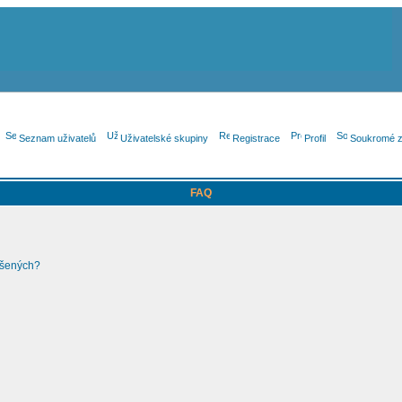
Seznam uživatelů
Uživatelské skupiny
Registrace
Profil
Soukromé z
FAQ
ášených?