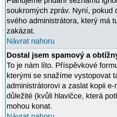
Plánujeme přidání seznamu ignor
soukromých zpráv. Nyní, pokud d
svého administrátora, který má t
zakázat.
Návrat nahoru
Dostal jsem spamový a obtížný
To je nám líto. Příspěvkové for
kterými se snažíme vystopovat t
administrátorovi a zaslat kopii e-m
důležité (kvůli hlavičce, která p
mohou konat.
Návrat nahoru