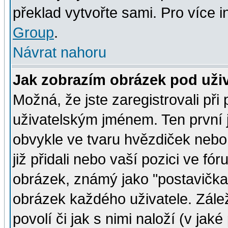
překlad vytvořte sami. Pro více 
Group
.
Návrat nahoru
Jak zobrazím obrázek pod už
Možná, že jste zaregistrovali př
uživatelským jménem. Ten první j
obvykle ve tvaru hvězdiček nebo k
již přidali nebo vaší pozici ve f
obrázek, známý jako "postavička" 
obrázek každého uživatele. Zálež
povolí či jak s nimi naloží (v j