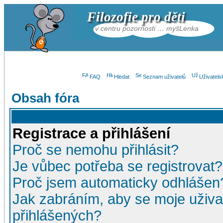
Filozofie pro děti
v centru pozornosti … myšLenka
FAQ
Hledat
Seznam uživatelů
Uživatels
Obsah fóra
Registrace a přihlášení
Proč se nemohu přihlásit?
Je vůbec potřeba se registrovat?
Proč jsem automaticky odhlášen
Jak zabráním, aby se moje uživa
přihlášených?