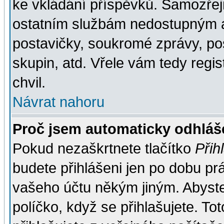
ke vkládání příspěvků. Samozřej
ostatním službám nedostupným a
postavičky, soukromé zprávy, pos
skupin, atd. Vřele vám tedy regi
chvil.
Návrat nahoru
Proč jsem automaticky odhlá
Pokud nezaškrtnete tlačítko
Přih
budete přihlášeni jen po dobu prá
vašeho účtu někým jiným. Abyste z
políčko, když se přihlašujete. 