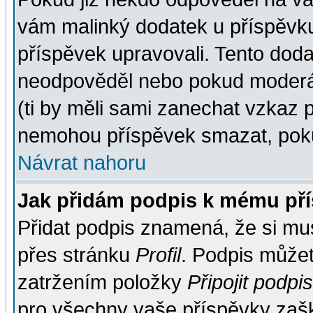
vám malinký dodatek u příspěvku, 
příspěvek upravovali. Tento doda
neodpověděl nebo pokud moderáto
(ti by měli sami zanechat vzkaz p
nemohou příspěvek smazat, poku
Návrat nahoru
Jak přidám podpis k mému př
Přidat podpis znamená, že si musí
přes stránku
Profil
. Podpis může
zatržením položky
Připojit podpis
pro všechny vaše příspěvky zašk