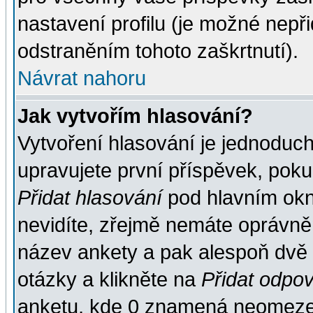
nastavení profilu (je možné nep
odstraněním tohoto zaškrtnutí).
Návrat nahoru
Jak vytvořím hlasování?
Vytvoření hlasování je jednoduc
upravujete první příspěvek, pokud
Přidat hlasování
pod hlavním okn
nevidíte, zřejmě nemáte oprávněn
název ankety a pak alespoň dvě
otázky a klikněte na
Přidat odpo
anketu, kde 0 znamená neomezen