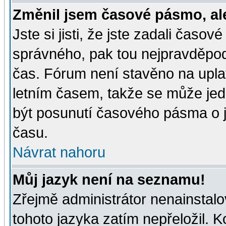
Změnil jsem časové pásmo, ale 
Jste si jisti, že jste zadali časo
správného, pak tou nejpravděpodo
čas. Fórum není stavěno na upla
letním časem, takže se může jed
být posunutí časového pásma o j
času.
Návrat nahoru
Můj jazyk není na seznamu!
Zřejmě administrátor nenainstalov
tohoto jazyka zatím nepřeložil. K