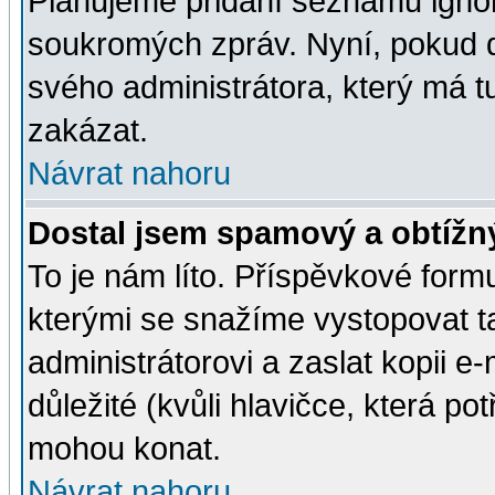
Plánujeme přidání seznamu ignor
soukromých zpráv. Nyní, pokud d
svého administrátora, který má t
zakázat.
Návrat nahoru
Dostal jsem spamový a obtížný
To je nám líto. Příspěvkové for
kterými se snažíme vystopovat t
administrátorovi a zaslat kopii e-m
důležité (kvůli hlavičce, která p
mohou konat.
Návrat nahoru