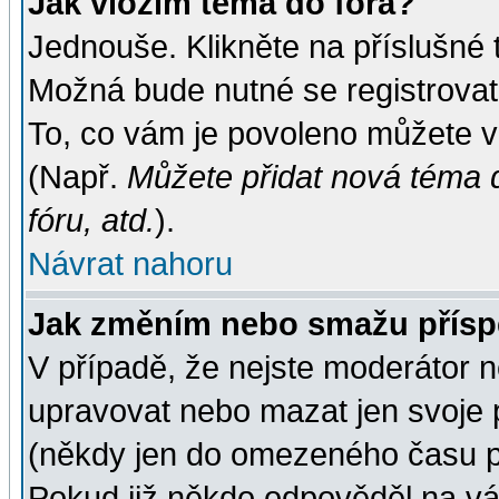
Jak vložím téma do fóra?
Jednouše. Klikněte na příslušné 
Možná bude nutné se registrovat
To, co vám je povoleno můžete vi
(Např.
Můžete přidat nová téma d
fóru, atd.
).
Návrat nahoru
Jak změním nebo smažu přís
V případě, že nejste moderátor n
upravovat nebo mazat jen svoje 
(někdy jen do omezeného času po
Pokud již někdo odpověděl na váš