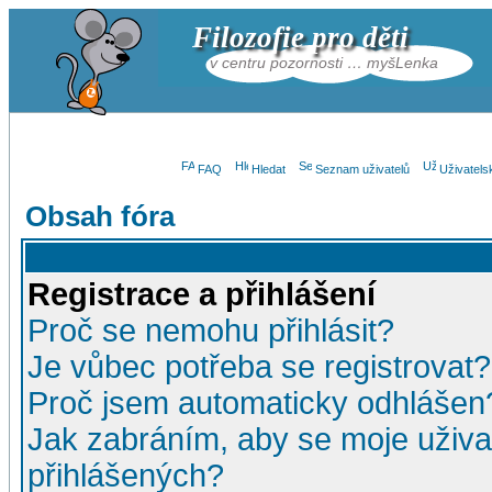
Filozofie pro děti
v centru pozornosti … myšLenka
FAQ
Hledat
Seznam uživatelů
Uživatels
Obsah fóra
Registrace a přihlášení
Proč se nemohu přihlásit?
Je vůbec potřeba se registrovat?
Proč jsem automaticky odhlášen
Jak zabráním, aby se moje uživa
přihlášených?