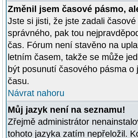
Změnil jsem časové pásmo, ale 
Jste si jisti, že jste zadali časo
správného, pak tou nejpravděpodo
čas. Fórum není stavěno na upla
letním časem, takže se může jed
být posunutí časového pásma o j
času.
Návrat nahoru
Můj jazyk není na seznamu!
Zřejmě administrátor nenainstalov
tohoto jazyka zatím nepřeložil. K