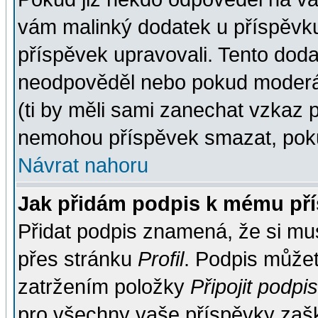
vám malinký dodatek u příspěvku, 
příspěvek upravovali. Tento doda
neodpověděl nebo pokud moderáto
(ti by měli sami zanechat vzkaz p
nemohou příspěvek smazat, poku
Návrat nahoru
Jak přidám podpis k mému př
Přidat podpis znamená, že si musí
přes stránku
Profil
. Podpis může
zatržením položky
Připojit podpis
pro všechny vaše příspěvky zašk