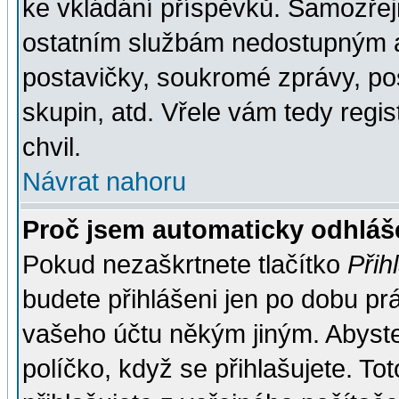
ke vkládání příspěvků. Samozřej
ostatním službám nedostupným a
postavičky, soukromé zprávy, pos
skupin, atd. Vřele vám tedy regi
chvil.
Návrat nahoru
Proč jsem automaticky odhlá
Pokud nezaškrtnete tlačítko
Přih
budete přihlášeni jen po dobu prá
vašeho účtu někým jiným. Abyste z
políčko, když se přihlašujete. 