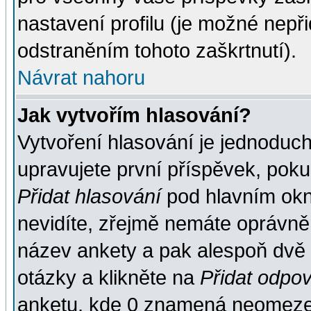
nastavení profilu (je možné nep
odstraněním tohoto zaškrtnutí).
Návrat nahoru
Jak vytvořím hlasování?
Vytvoření hlasování je jednoduc
upravujete první příspěvek, pokud
Přidat hlasování
pod hlavním okn
nevidíte, zřejmě nemáte oprávněn
název ankety a pak alespoň dvě
otázky a klikněte na
Přidat odpo
anketu, kde 0 znamená neomezen