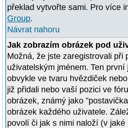
překlad vytvořte sami. Pro více 
Group
.
Návrat nahoru
Jak zobrazím obrázek pod už
Možná, že jste zaregistrovali př
uživatelským jménem. Ten první j
obvykle ve tvaru hvězdiček nebo k
již přidali nebo vaší pozici ve f
obrázek, známý jako "postavička" 
obrázek každého uživatele. Zálež
povolí či jak s nimi naloží (v j